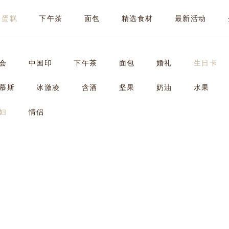
蛋糕
下午茶
面包
精选食材
最新活动
会
中国印
下午茶
面包
婚礼
生日卡
慕斯
冰激凌
含酒
坚果
奶油
水果
妇
情侣