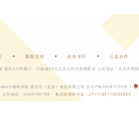
们
最新活动
企业专区
公益合作
焙 提前3小时预订，订购满99元北京六环内免费配送 公司地址：北京市朝阳
6 ebeecake小蜜蜂烘焙 易贝可（北京）食品有限公司
京ICP备09081733号-1
公司电话：4006106798
食品经营许可证：JY11105110232865