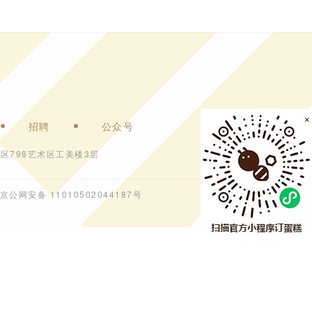
×
招聘
公众号
区798艺术区工美楼3层
京公网安备 11010502044187号