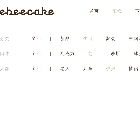
首页
蛋糕
ebeecake
分类
全部
|
新品
生日
聚会
中国
口味
全部
|
巧克力
芝士
慕斯
冰
人群
全部
|
老人
儿童
孕妇
情侣