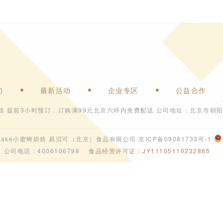
们
最新活动
企业专区
公益合作
焙 提前3小时预订，订购满99元北京六环内免费配送 公司地址：北京市朝阳
6 ebeecake小蜜蜂烘焙 易贝可（北京）食品有限公司
京ICP备09081733号-1
公司电话：4006106798
食品经营许可证：JY11105110232865