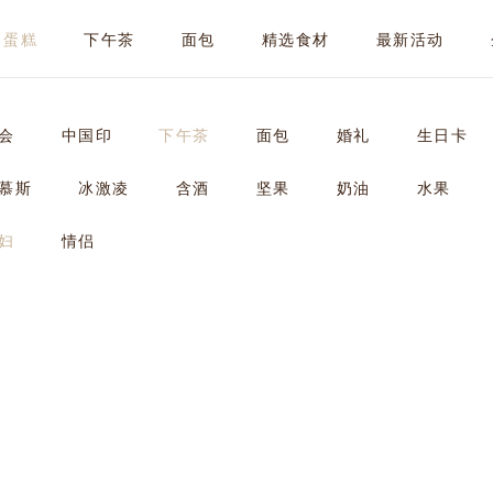
蛋糕
下午茶
面包
精选食材
最新活动
会
中国印
下午茶
面包
婚礼
生日卡
慕斯
冰激凌
含酒
坚果
奶油
水果
妇
情侣