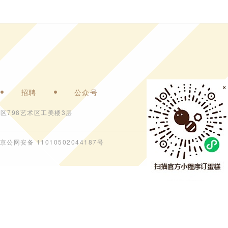
×
招聘
公众号
区798艺术区工美楼3层
京公网安备 11010502044187号