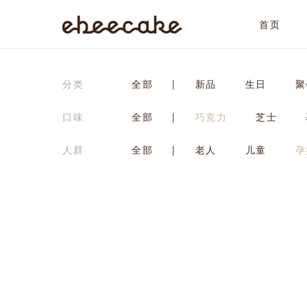
首页
ebeecake
分类
全部
|
新品
生日
聚
口味
全部
|
巧克力
芝士
人群
全部
|
老人
儿童
孕