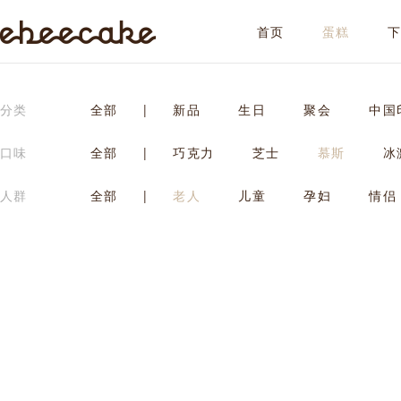
首页
蛋糕
ebeecake
分类
全部
|
新品
生日
聚会
中国
口味
全部
|
巧克力
芝士
慕斯
冰
人群
全部
|
老人
儿童
孕妇
情侣