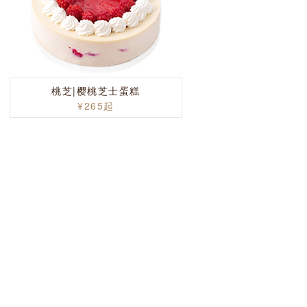
桃芝|樱桃芝士蛋糕
¥265起