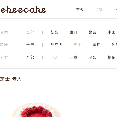
首页
蛋糕
ebeecake
分类
全部
|
新品
生日
聚会
中国
口味
全部
|
巧克力
芝士
慕斯
冰
人群
全部
|
老人
儿童
孕妇
情侣
芝士 老人